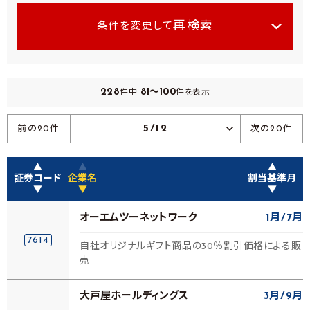
再検索
条件を変更して
228
81～100
件中
件を表示
5/12
前の20件
次の20件
▲
▲
▲
証券コード
企業名
割当基準月
▼
▼
▼
オーエムツーネットワーク
1月
7月
7614
自社オリジナルギフト商品の30％割引価格による販
売
大戸屋ホールディングス
3月
9月