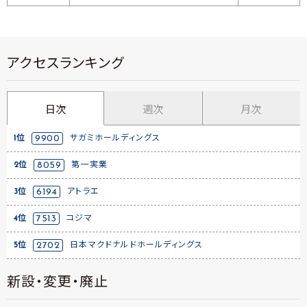
アクセスランキング
日次
週次
月次
1位
9900
サガミホールディングス
2位
8059
第一実業
3位
6194
アトラエ
4位
7513
コジマ
5位
2702
日本マクドナルドホールディングス
新設・変更・廃止