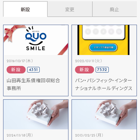
新設
変更
廃止
2019/10/17（木）
2022/01/11（火）
4351
7532
新設
新設
山田再生系債権回収総合
パン・パシフィック・インター
事務所
ナショナルホールディングス
2024/11/18（月）
2013/02/25（月）