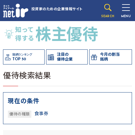
投資家のための
企業情報サイト
SEARCH
MENU
注目の
今月の割当
銘柄ランキング
TOP 50
優待企業
銘柄
優待検索結果
現在の条件
食事券
優待の種類