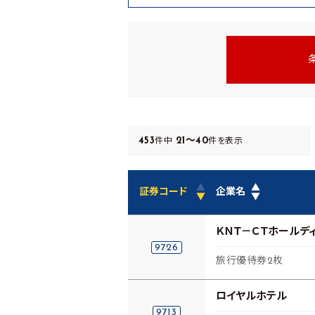
453
21～40
件中
件を表示
▲
▲
証券コード
企業名
▼
▼
ＫＮＴ－ＣＴホールデ
9726
旅行優待券2枚
ロイヤルホテル
9713