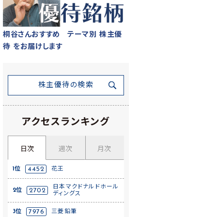
桐谷さんおすすめ テーマ別 株主優
待 をお届けします
株主優待の検索
アクセスランキング
日次
週次
月次
1位
4452
花王
日本マクドナルドホール
2位
2702
ディングス
3位
7976
三菱鉛筆