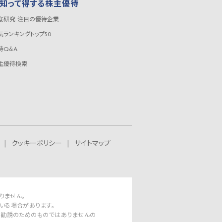
知って得する株主優待
底研究 注目の優待企業
気ランキングトップ50
待Q&A
主優待検索
クッキーポリシー
サイトマップ
りません。
いる場合があります。
資勧誘のためのものではありませんの