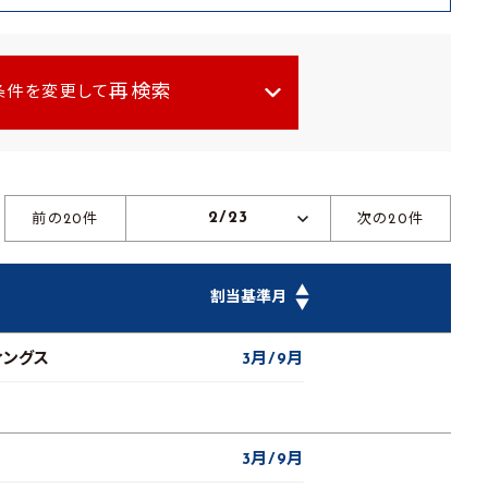
再検索
条件を変更して
2/23
前の20件
次の20件
▲
割当基準月
▼
ィングス
3月
9月
3月
9月