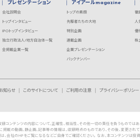
プレゼンテーション
アイアールmagazine
会社説明会
トップの素顔
徹
トップインタビュー
先駆者たちの大地
人
IPOトップインタビュー
特別企画
優
独立行政法人/地方自治体一覧
連載企画
株
全掲載企業一覧
企業プレゼンテーション
バックナンバー
お知らせ
このサイトについて
ご利用の注意
プライバシーポリシー
Rは収録コンテンツの内容について、正確性、相当性、その他一切の責任を負うものではあ
に掲載の動画、静止画、記事等の情報は、収録時点のものであり、その後、変更されて
は、会社のHPをご覧になるなどご自身でご確認ください。 なお、本コンテンツは投