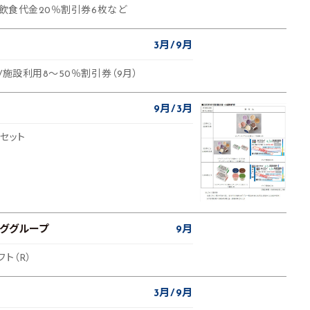
、飲食代金20％割引券6枚など
3月
9月
/施設利用8～50％割引券（9月）
9月
3月
セット
ググループ
9月
ト（R）
3月
9月