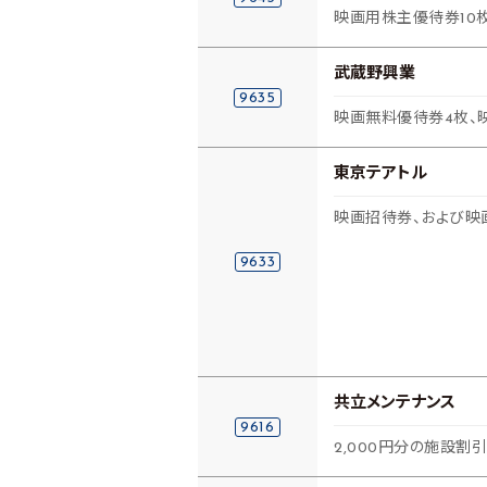
映画用株主優待券10
武蔵野興業
9635
映画無料優待券4枚、
東京テアトル
映画招待券、および映
9633
共立メンテナンス
9616
2,000円分の施設割