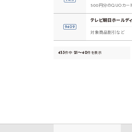
500円分のQUOカード
テレビ朝日ホールデ
9409
対象商品割引など
453
21～40
件中
件を表示