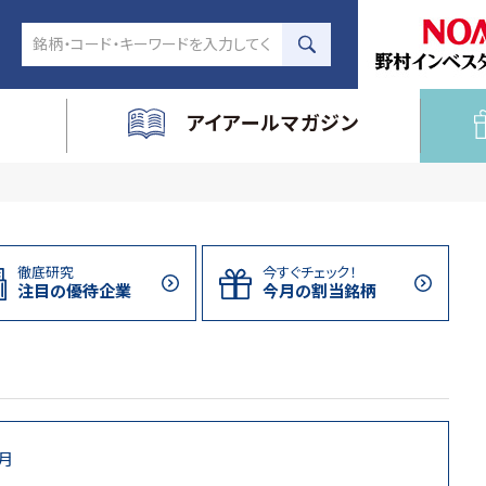
アイアールマガジン
徹底研究
今すぐチェック！
注目の
優待企業
今月の割当
銘柄
9月