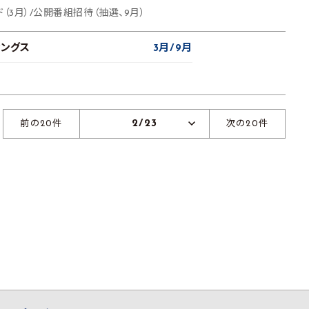
（3月）/公開番組招待（抽選、9月）
ィングス
3月
9月
2/23
前の20件
次の20件