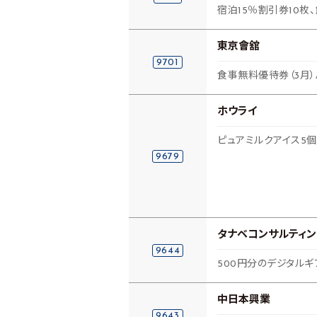
宿泊15％割引券10枚
東京會舘
9701
食事無料優待券（3月）
ホウライ
ピュアミルクアイス5個
9679
タナベコンサルティン
9644
500円分のデジタルギフ
中日本興業
9643