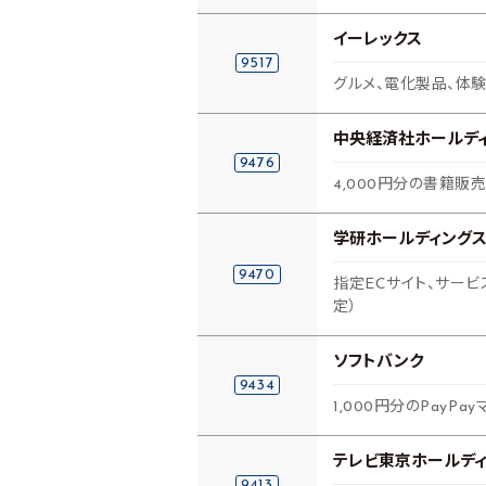
イーレックス
9517
グルメ、電化製品、体験
中央経済社ホールデ
9476
4,000円分の書籍販売
学研ホールディング
9470
指定ECサイト、サー
定）
ソフトバンク
9434
1,000円分のPayP
テレビ東京ホールデ
9413