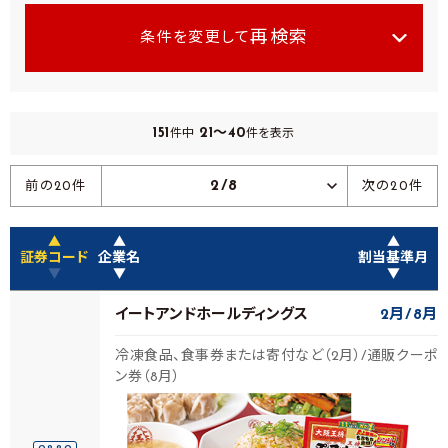
再検索
条件を変更して
151
21～40
件中
件を表示
2/8
前の20件
次の20件
▲
▲
▲
証券コード
企業名
割当基準月
▼
▼
▼
イートアンドホールディングス
2月
8月
冷凍食品、食事券または寄付など（2月）/通販クーポ
ン券（8月）