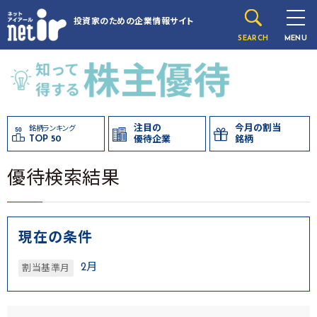
投資家のための
企業情報サイト
SEARCH
MENU
注目の
今月の割当
銘柄ランキング
TOP 50
優待企業
銘柄
優待検索結果
現在の条件
2月
割当基準月