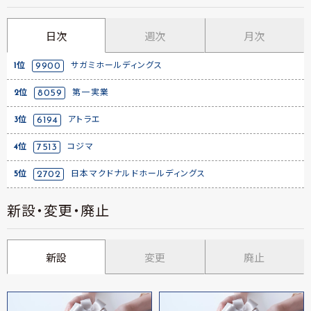
日次
週次
月次
1位
9900
サガミホールディングス
2位
8059
第一実業
3位
6194
アトラエ
4位
7513
コジマ
5位
2702
日本マクドナルドホールディングス
新設・変更・廃止
新設
変更
廃止