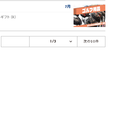
7月
ルギフト（R）
1/3
次の20件