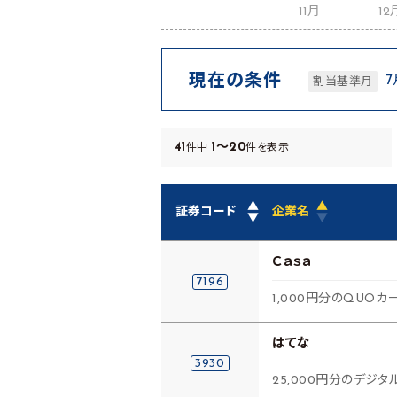
11月
12
現在の条件
7
割当基準月
41
1～20
件中
件を表示
▲
▲
証券コード
企業名
▼
▼
Ｃａｓａ
7196
1,000円分のQUOカ
はてな
3930
25,000円分のデジタ