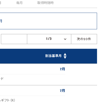
月
毎月
取得時随時
月
1/3
次の20件
▲
割当基準月
▼
7月
ード
7月
ルギフト（R）