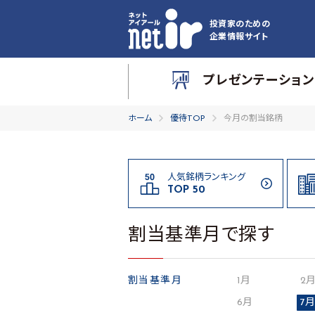
投資家のための
企業情報サイト
プレゼンテーション
ホーム
優待TOP
今月の割当銘柄
人気銘柄ランキング
TOP 50
割当基準月で探す
割当基準月
1月
2
6月
7月