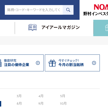
アイアールマガジン
徹底研究
今すぐチェック！
注目の
優待企業
今月の割当
銘柄
月
3月
4月
5月
8月
9月
10月