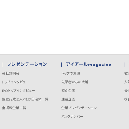
プレゼンテーション
アイアールmagazine
会社説明会
トップの素顔
徹
トップインタビュー
先駆者たちの大地
人
IPOトップインタビュー
特別企画
優
独立行政法人/地方自治体一覧
連載企画
株
全掲載企業一覧
企業プレゼンテーション
バックナンバー