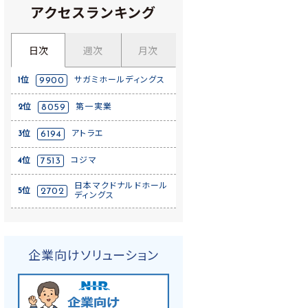
アクセスランキング
日次
週次
月次
1位
9900
サガミホールディングス
2位
8059
第一実業
3位
6194
アトラエ
4位
7513
コジマ
日本マクドナルドホール
5位
2702
ディングス
企業向けソリューション