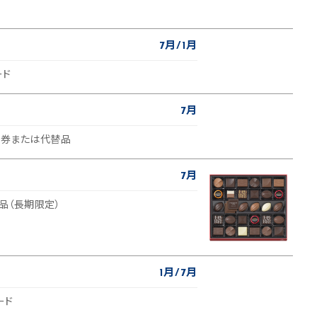
7月
1月
ード
7月
待券または代替品
7月
商品（長期限定）
1月
7月
ード