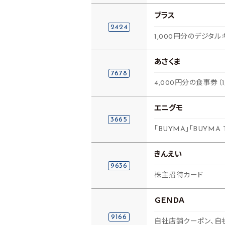
ブラス
2424
1,000円分のデジタル
あさくま
7678
4,000円分の食事券（
エニグモ
3665
「BUYMA」「BUYMA
きんえい
9636
株主招待カード
ＧＥＮＤＡ
9166
自社店舗クーポン、自社