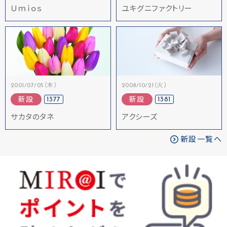
Ｕｍｉｏｓ
ユキグニファクトリー
2001/07/05（木）
2008/10/21（火）
1377
1381
新設
新設
サカタのタネ
アクシーズ
新設一覧へ