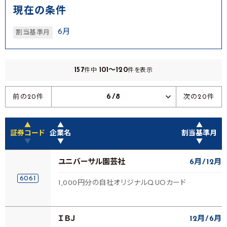
現在の条件
6月
割当基準月
157
101～120
件中
件を表示
6/8
前の20件
次の20件
▲
▲
▲
証券コード
企業名
割当基準月
▼
▼
▼
ユニバーサル園芸社
6月
12月
6061
1,000円分の自社オリジナルQUOカード
ＩＢＪ
12月
6月