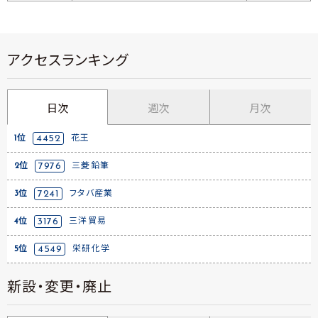
アクセスランキング
日次
週次
月次
1位
4452
花王
2位
7976
三菱鉛筆
3位
7241
フタバ産業
4位
3176
三洋貿易
5位
4549
栄研化学
新設・変更・廃止