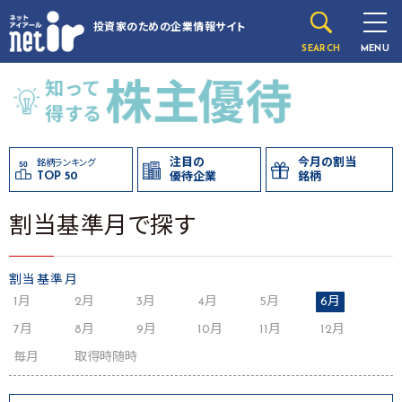
投資家のための
企業情報サイト
SEARCH
MENU
注目の
今月の割当
銘柄ランキング
TOP 50
優待企業
銘柄
割当基準月で探す
割当基準月
1月
2月
3月
4月
5月
6月
7月
8月
9月
10月
11月
12月
毎月
取得時随時